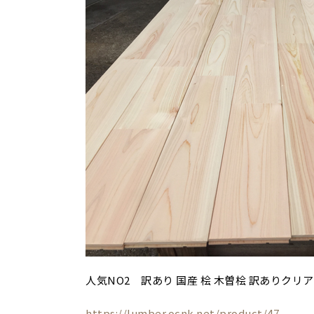
人気NO2 訳あり 国産 桧 木曽桧 訳ありクリア
https://lumber.ocnk.net/product/47