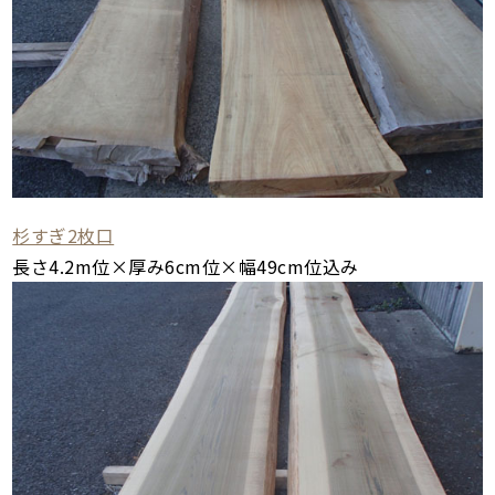
杉すぎ2枚口
長さ4.2m位×厚み6cm位×幅49cm位込み