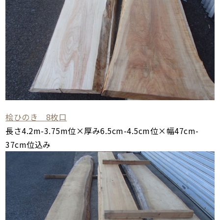
桧ひのき 8枚口
長さ4.2m-3.75m位×厚み6.5cm-4.5cm位×幅47cm-
37cm位込み