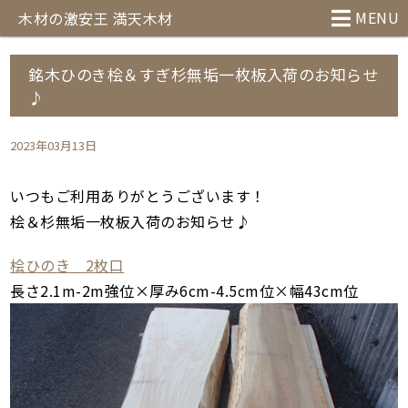
MENU
木材の激安王 満天木材
銘木ひのき桧＆すぎ杉無垢一枚板入荷のお知らせ
♪
2023年03月13日
いつもご利用ありがとうございます！
桧＆杉無垢一枚板入荷のお知らせ♪
桧ひのき 2枚口
長さ2.1m-2m強位×厚み6cm-4.5cm位×幅43cm位