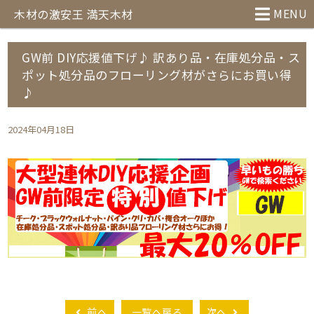
MENU
木材の激安王 満天木材
GW前 DIY応援値下げ♪ 訳あり品・在庫処分品・ス
ポット処分品のフローリング材がさらにお買い得
♪
2024年04月18日
前へ
一覧へ戻る
次へ