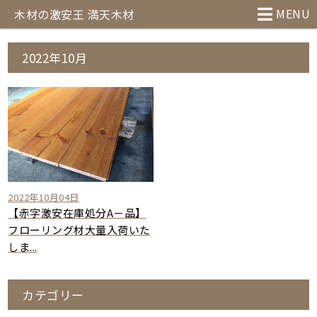
MENU
木材の激安王 満天木材
2022年10月
2022年10月04日
【赤字激安在庫処分A－品】
フローリング材大量入荷いた
しま...
カテゴリー