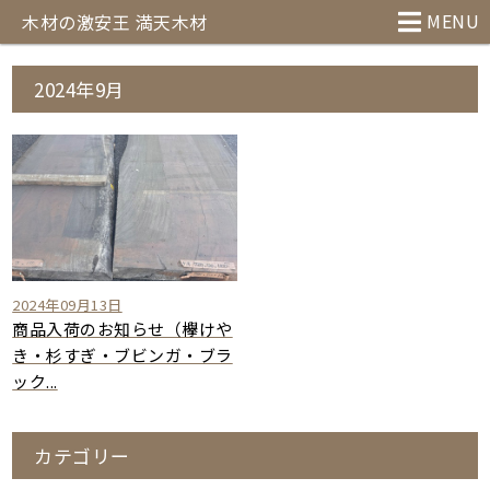
MENU
木材の激安王 満天木材
2024年9月
2024年09月13日
商品入荷のお知らせ（欅けや
き・杉すぎ・ブビンガ・ブラ
ック...
カテゴリー