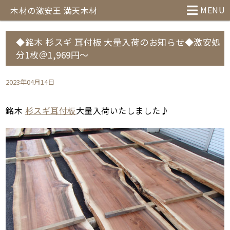
MENU
木材の激安王 満天木材
◆銘木 杉スギ 耳付板 大量入荷のお知らせ◆激安処
分1枚＠1,969円～
2023年04月14日
銘木
杉スギ耳付板
大量入荷いたしました♪