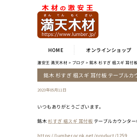
HOME
オンラインショップ
激安王 満天木材
>
ブログ
>
銘木 杉すぎ 椙スギ 耳
銘木 杉すぎ 椙スギ 耳付板 テーブル
2023年05月11日
いつもありがとうございます。
銘木
杉すぎ 椙スギ 耳付板
テーブルカウンター
https://lumber.ocnk.net/product/1259