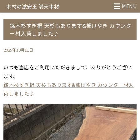
MENU
木材の激安王 満天木材
銘木杉すぎ椙 天杉もあります&欅けやき カウンタ
ー材入荷しました♪
2025年10月11日
いつも当店をご利用いただきまして、ありがとうござい
ます。
銘木杉すぎ椙 天杉もあります&欅けやき カウンター材入
荷しました♪