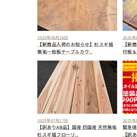
2025年08月26日
2025年
【新商品入荷のお知らせ】杉スギ椙
【新商
無垢一枚板テーブルカウ...
付板＆
2025年07月17日
2025年
【訳ありAB品】国産 四国産 天然無垢
緊急値
杉スギ椙フローリ...
【訳あり