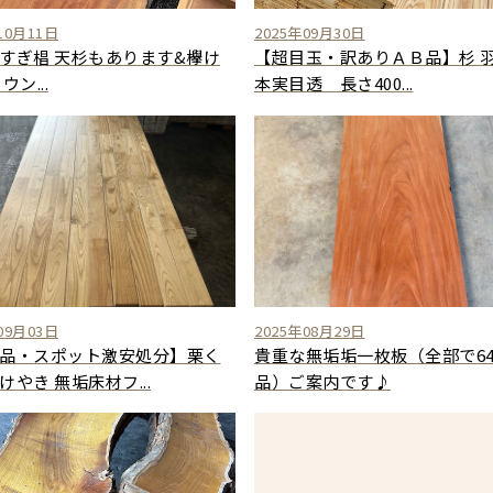
10月11日
2025年09月30日
すぎ椙 天杉もあります&欅け
【超目玉・訳ありＡＢ品】杉 
ウン...
本実目透 長さ400...
09月03日
2025年08月29日
品・スポット激安処分】栗く
貴重な無垢垢一枚板（全部で6
けやき 無垢床材フ...
品）ご案内です♪