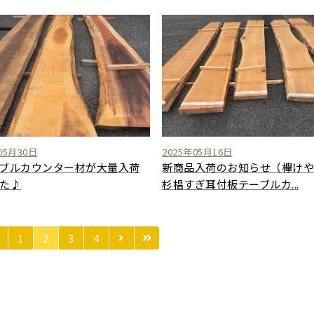
05月30日
2025年05月16日
ブルカウンター材が大量入荷
新商品入荷のお知らせ（欅けや
た♪
杉椙すぎ耳付板テーブルカ...
1
2
3
4