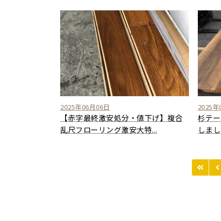
2025年06月06日
2025年
【赤字最終激安処分・値下げ】複合
杉テー
乱尺フローリング激安大特...
しまし