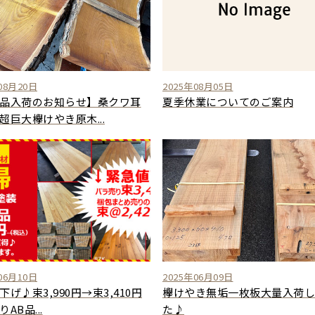
08月20日
2025年08月05日
品入荷のお知らせ】桑クワ耳
夏季休業についてのご案内
超巨大欅けやき原木...
06月10日
2025年06月09日
下げ♪束3,990円→束3,410円
欅けやき無垢一枚板大量入荷し
AB品...
た♪