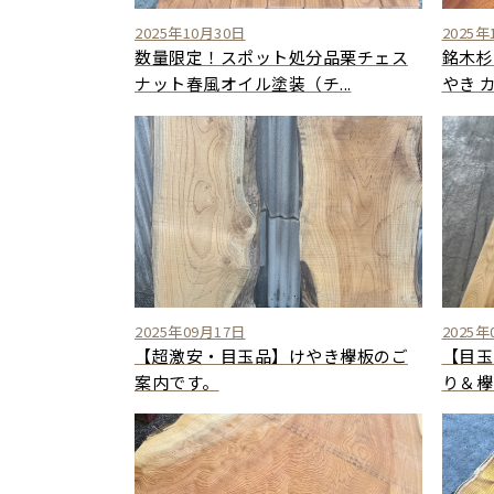
2025年10月30日
2025年
数量限定！スポット処分品栗チェス
銘木杉
ナット春風オイル塗装（チ...
やき カ
2025年09月17日
2025年
【超激安・目玉品】けやき欅板のご
【目玉
案内です。
り＆欅